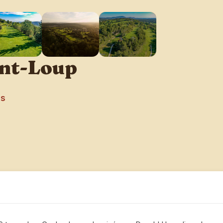
int-Loup
es