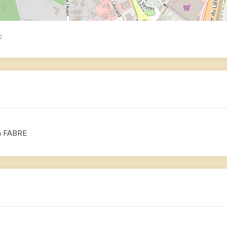
c
n FABRE