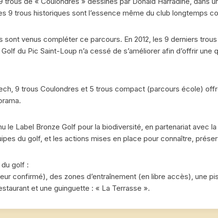
 9 trous de « Coulondres » dessinés par Donald Harradine, dans un
es 9 trous historiques sont l’essence même du club longtemps c
s sont venus compléter ce parcours. En 2012, les 9 derniers trous
Golf du Pic Saint-Loup n’a cessé de s’améliorer afin d’offrir une q
ch, 9 trous Coulondres et 5 trous compact (parcours école) offr
norama.
nu le Label Bronze Golf pour la biodiversité, en partenariat avec 
pes du golf, et les actions mises en place pour connaître, préserve
du golf :
ur confirmé), des zones d’entraînement (en libre accès), une pis
estaurant et une guinguette : « La Terrasse ».