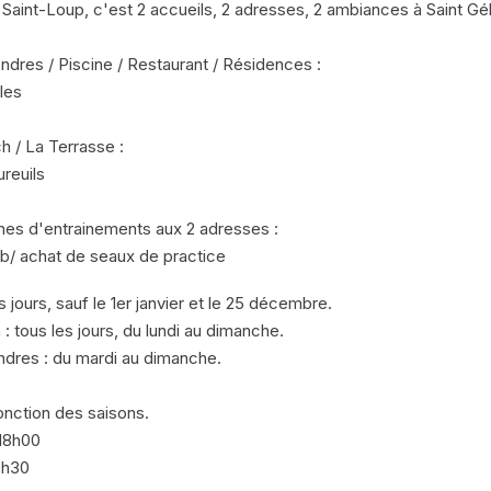
 Saint-Loup, c'est 2 accueils, 2 adresses, 2 ambiances à Saint Gé
dres / Piscine / Restaurant / Résidences :
les
 / La Terrasse :
ureuils
nes d'entrainements aux 2 adresses :
ub/ achat de seaux de practice
s jours, sauf le 1er janvier et le 25 décembre.
: tous les jours, du lundi au dimanche.
ndres : du mardi au dimanche.
onction des saisons.
 18h00
9h30