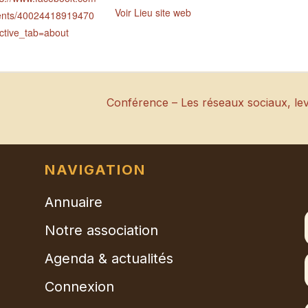
Voir Lieu site web
ents/40024418919470
ctive_tab=about
Conférence – Les réseaux sociaux, lev
NAVIGATION
Annuaire
Notre association
Agenda & actualités
Connexion