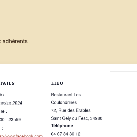
 adhérents
TAILS
LIEU
e :
Restaurant Les
Coulondrines
janvier 2024
72, Rue des Erables
re :
Saint Gély du Fesc
,
34980
00 - 23h59
Téléphone
 :
04 67 84 30 12
ps://www.facebook.com