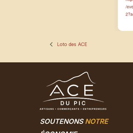
/ev
2?a
Loto des ACE
SOUTENONS
NOTRE