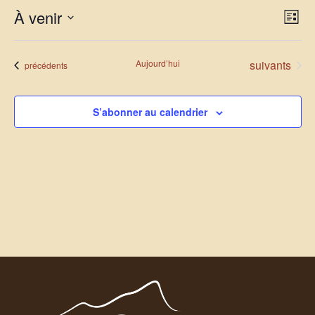
Nav
Nav
À venir
Liste
de
par
Sélectionnez
vu
con
une
Év
Évènements
Aujourd’hui
suivants
Évènements
précédents
date.
S’abonner au calendrier